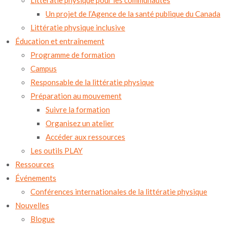
Littératie physique pour les communautés
Sign up for Sport for Life
Un projet de l’Agence de la santé publique du Canada
newsletter!
Littératie physique inclusive
Pour recevoir les infolettre mensuelle de Le sport 
Éducation et entraînement
c'est pour la vie, inscrivez-vous ici aussi.
Programme de formation
Email
Campus
Responsable de la littératie physique
Préparation au mouvement
By submitting this form, you are consenting to receive marketing emails
from: Sport for Life Society, Saanich Commonwealth Place, 100-4636 Elk
Suivre la formation
Lake Drive, Victoria, BC, British Columbia, V8Z 5M1, CA,
https://www.sportforlife.ca. You can revoke your consent to receive emails
Organisez un atelier
at any time by using the SafeUnsubscribe® link, found at the bottom of
every email.
Emails are serviced by Constant Contact.
Our Privacy Policy.
Accéder aux ressources
SUBSCRIBE NOW
Les outils PLAY
Ressources
Événements
Conférences internationales de la littératie physique
Nouvelles
Blogue