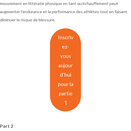
mouvement en littératie physique en tant qu’échauffement peut
at any time by using the SafeUnsubscribe® link, found at the bottom of
every email.
Emails are serviced by Constant Contact.
Our Privacy Policy.
augmenter l’endurance et la performance des athlètes tout en faisant
diminuer le risque de blessure.
SUBSCRIBE NOW
Inscriv
ez-
vous
aujour
d’hui
pour la
partie
1
Part 2