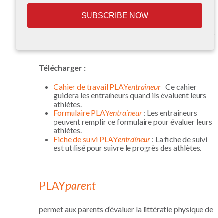
SUBSCRIBE NOW
est utilisé par les entraîneurs en conjonctions avec les
autres outils PLAY
entraîneur
la littératie physique des
athlètes.
Télécharger
:
Cahier de travail PLAY
entraîneur
: Ce cahier
guidera les entraîneurs quand ils évaluent leurs
athlètes.
Formulaire PLAY
entraîneur
: Les entraîneurs
peuvent remplir ce formulaire pour évaluer leurs
athlètes.
Fiche de suivi PLAY
entraîneur
: La fiche de suivi
est utilisé pour suivre le progrès des athlètes.
PLAY
parent
permet aux parents d’évaluer la littératie physique de