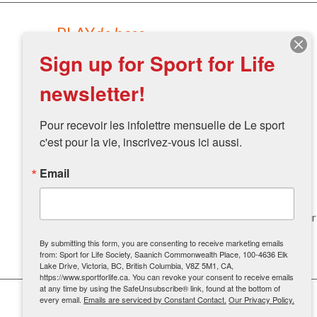
PLAY
de base
Sign up for Sport for Life
s’agit d’une version simplifiée de PLAY pour le plaisir,
newsletter!
qui permet aux professionnels de l’entraînement
d’avoir un aperçu du littératie physique de l’enfant.
Pour recevoir les infolettre mensuelle de Le sport 
Télécharger
:
c'est pour la vie, inscrivez-vous ici aussi.
Cahier de travail PLAY
de base
: Ce cahier guidera
Email
les professionnels de l’entraînement quand ils
évaluent leurs athlètes.
Formulaire PLAY
de base
: Les professionnels de
l’entraînement peuvent remplir ce formulaire pour
évaluer leurs athlètes.
Fiche de suivi de PLAY
de base
: La fiche de suivi
By submitting this form, you are consenting to receive marketing emails
from: Sport for Life Society, Saanich Commonwealth Place, 100-4636 Elk
est utilisé pour suivre le progrès des athlètes.
Lake Drive, Victoria, BC, British Columbia, V8Z 5M1, CA,
https://www.sportforlife.ca. You can revoke your consent to receive emails
at any time by using the SafeUnsubscribe® link, found at the bottom of
every email.
Emails are serviced by Constant Contact.
Our Privacy Policy.
PLAY
entraîneur