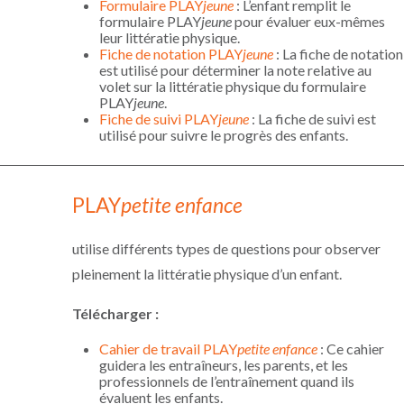
Formulaire PLAY
jeune
: L’enfant remplit le
formulaire PLAY
jeune
pour évaluer eux-mêmes
leur littératie physique.
Fiche de notation PLAY
jeune
: La fiche de notation
est utilisé pour déterminer la note relative au
volet sur la littératie physique du formulaire
PLAY
jeune
.
Fiche de suivi PLAY
jeune
: La fiche de suivi est
utilisé pour suivre le progrès des enfants.
PLAY
petite enfance
utilise différents types de questions pour observer
pleinement la littératie physique d’un enfant.
Télécharger
:
Cahier de travail PLAY
petite enfance
: Ce cahier
guidera les entraîneurs, les parents, et les
professionnels de l’entraînement quand ils
évaluent les enfants.