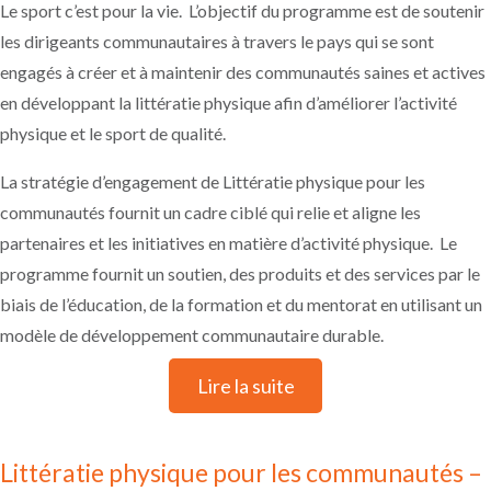
Le sport c’est pour la vie. L’objectif du programme est de soutenir
communautés ?
Le processus de Littératie physique pour les
les dirigeants communautaires à travers le pays qui se sont
communautés est un mélange de services de base et
engagés à créer et à maintenir des communautés saines et actives
de services personnalisables. Chaque communauté
progressera à travers les services de base que sont les
en développant la littératie physique afin d’améliorer l’activité
ateliers, la mesure et l’évaluation. Le groupe de travail
physique et le sport de qualité.
sur la Littératie physique pour les communautés
pourra également sélectionner des services
supplémentaires dans le menu de Littératie physique
La stratégie d’engagement de Littératie physique pour les
pour les communautés. Votre mentor Le sport c’est
communautés fournit un cadre ciblé qui relie et aligne les
pour la vie vous expliquera tous les services et vous
aidera à créer un plan unique qui reflète au mieux les
partenaires et les initiatives en matière d’activité physique. Le
besoins de votre communauté spécifique tout en
maintenant un niveau de cohérence avec d’autres
programme fournit un soutien, des produits et des services par le
Litttératie physiques pour les communautés.
biais de l’éducation, de la formation et du mentorat en utilisant un
Quel est le rôle du mentor communautaire?
Chaque communauté a un mentor Le sport c’est
modèle de développement communautaire durable.
physique pour les communautés. Le mentor joue le
rôle de facilitateur, d’expert en matière de littératie
Lire la suite
physique et de sport de qualité, de guide de l’impact
collectif et de soutien à la mesure et à l’évaluation. Il
est également disponible pour des consultations avec
la communauté, peut servir de médiateur en cas de
Littératie physique pour les communautés –
conflit et obtiendra d’autres soutiens en cas de
besoin.