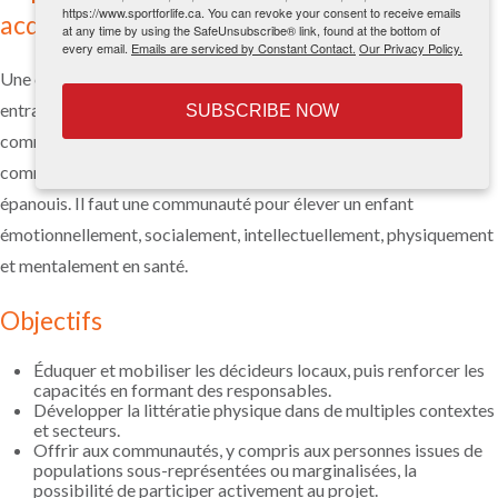
https://www.sportforlife.ca. You can revoke your consent to receive emails
acquis la littératie physique?
at any time by using the SafeUnsubscribe® link, found at the bottom of
every email.
Emails are serviced by Constant Contact.
Our Privacy Policy.
Une communauté dans laquelle tous les parents, professeurs,
entraîneurs et praticiens sont informés et soutenus. Une
SUBSCRIBE NOW
communauté
où
tous les séniors sont dynamiques et actifs. Une
communauté
où
tous les enfants se sentent en santé, heureux et
épanouis. Il faut une communauté pour élever un enfant
émotionnellement, socialement, intellectuellement, physiquement
et mentalement en santé.
Objectifs
Éduquer et mobiliser les décideurs locaux, puis renforcer les
capacités en formant des responsables.
Développer la littératie physique dans de multiples contextes
et secteurs.
Offrir aux communautés, y compris aux personnes issues de
populations sous-représentées ou marginalisées, la
possibilité de participer activement au projet.