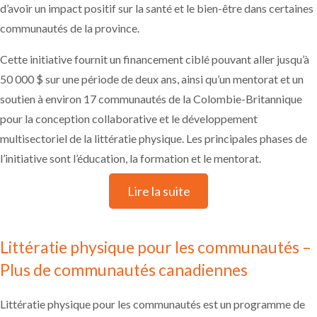
d’avoir un impact positif sur la santé et le bien-être dans certaines
pour les communautés qui représente les cinq
principaux secteurs de la santé, du sport, des loisirs et
communautés de la province.
des organismes communautaires, de l’éducation et
des médias. Ces groupes sont communément appelés
Cette initiative fournit un financement ciblé pouvant aller jusqu’à
PLAYGroups ou équivalents. Il existe également des
groupes de travail sectoriels qui s’occupent de la
50 000 $ sur une période de deux ans, ainsi qu’un mentorat et un
promotion de la littératie physique au sein de leur
secteur spécifique, ainsi que des groupes de travail
soutien à environ 17 communautés de la Colombie-Britannique
intersectoriels. Tous les membres doivent avoir une
pour la conception collaborative et le développement
planification, une vision et un engagement à long
terme.
multisectoriel de la littératie physique. Les principales phases de
Qui compose le groupe de travail intersectoriel sur la
l’initiative sont l’éducation, la formation et le mentorat.
littératie physique pour les communautés?
Le groupe de travail sur la littératie physique pour les
communautés est composé de champions
Lire la suite
communautaires qui s’investissent dans le domaine de
la littératie physique. Le document (
document sur les
parties prenantes clés
,
en anglais seulement
) donne un
aperçu des membres clés qui doivent s’asseoir à la
Littératie physique pour les communautés –
table. Les capacités de chaque communauté varient
selon les secteurs, mais il est important d’avoir 2 à 3
Plus de communautés canadiennes
représentants par secteur (soit 10 à 15 personnes au
total).
Quels sont les produits et services qui composent le
Littératie physique pour les communautés est un programme de
programme de Littératie physique pour les