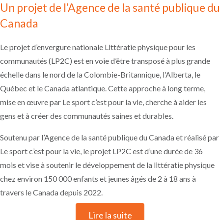
Un projet de l’Agence de la santé publique du
Comment le leadership est-il réparti au sein du
groupe de travail?
Canada
Comme il s’agit d’une initiative intersectorielle,
l’objectif est de partager le leadership et la
responsabilité des actions du groupe de Littératie
Le projet d’envergure nationale Littératie physique pour les
physique pour les communautés . Cela peut se
communautés (LP2C) est en voie d’être transposé à plus grande
traduire, par exemple, par une rotation des présidents
de réunion. Comme chaque organisation arrive à la
échelle dans le nord de la Colombie-Britannique, l’Alberta, le
table avec des capacités organisationnelles
différentes, les membres du groupe établiront un
Québec et le Canada atlantique. Cette approche à long terme,
mandat pour déterminer comment le leadership et la
mise en œuvre par Le sport c’est pour la vie, cherche à aider les
responsabilité sont partagés.
Que faire en cas de problème?
gens et à créer des communautés saines et durables.
Votre groupe aura accès à des mentors
communautaires et à l’ensemble de l’équipe Le sport
Soutenu par l’Agence de la santé publique du Canada et réalisé par
c’est pour la vie tout au long du processus. Votre
mentor communautaire est équipé pour vous aider
Le sport c’est pour la vie, le projet LP2C est d’une durée de 36
dans n’importe quel domaine du processus de
mois et vise à soutenir le développement de la littératie physique
littératie physique pour les communautés et sera en
mesure de vous soutenir lorsque des défis se
chez environ 150 000 enfants et jeunes âgés de 2 à 18 ans à
présenteront.
travers le Canada depuis 2022.
Littératie physique pour les communautés utilise-t-
ielle une approche d’impact collectif?
Le processus de la littératie physique pour les
Lire la suite