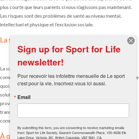
plus courte que leurs parents si nous n’agissons pas maintenant.
Les risques sont des problèmes de santé au niveau mental,
intellectuel et physique et l’exclusion sociale.
La solution
Sign up for Sport for Life
newsletter!
La solution que nous proposons est d’harmoniser les 5 secteurs
Pour recevoir les infolettre mensuelle de Le sport 
communautaires clés afin que ceux-ci coopèrent pour présenter le
c'est pour la vie, inscrivez-vous ici aussi.
quoi, le pourquoi et le comment de la littératie physique. La
solution est de soutenir les intervenants au niveau national,
Email
provincial et municipal pour qu’ils appuient la mise en œuvre et le
transfère de connaissances de Littératie physique pour les
communautés.
By submitting this form, you are consenting to receive marketing emails
from: Sport for Life Society, Saanich Commonwealth Place, 100-4636 Elk
À quoi ressemble une communauté ayant
Lake Drive, Victoria, BC, British Columbia, V8Z 5M1, CA,