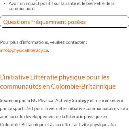
Avoir un impact positif sur la santé et le bien-être de la
communauté.
Questions fréquemment posées
Qu’est-ce que la littératie physique pour les
communautés?
Pour plus d’informations, veuillez contacter :
Le programme Littératie physique pour les
info@physicalliteracy.ca
communautés est un cadre d’orientation unique dont
.
l’objectif est d’améliorer le développement de la
littératie physique, ce qui se traduit par une
augmentation de l’activité physique ayant un impact
positif sur la santé et le bien-être.
L’initiative Littératie physique pour les
Pourquoi Littératie physique pour les communautés
serait-elle bénéfique pour ma communauté?
communautés en Colombie-Britannique
Le programme Littératie physique pour les
communautés agit comme un catalyseur pour relier
les secteurs et développer la littératie physique, ce qui
Soutenue par la BC Physical Activity Strategy et mise en œuvre
permet d’améliorer les niveaux d’activité physique et
de santé au sein de la communauté.
par Le sport c’est pour la vie, cette initiative communautaire vise à
Que devons-nous mettre en place ou établir pour
améliorer le développement de la littératie physique en
assurer la mise en œuvre de la littératie physique au
sein de notre communauté?
Colombie-Britannique et à accroître l’activité physique afin
Un groupe de travail intersectoriel sur la littératie