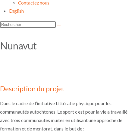
Contactez nous
SUBSCRIBE NOW
English
Rechercher
sur
ce
Nunavut
site
Description du projet
Dans le cadre de l’initiative Littératie physique pour les
communautés autochtones, Le sport c’est pour la vie a travaillé
avec trois communautés inuites en utilisant une approche de
formation et de mentorat, dans le but de :